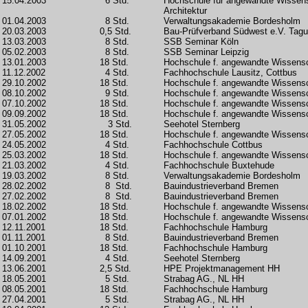
15.04.2003
6 Std.
Hochschule für angewandte Wissen
Architektur
01.04.2003
8 Std.
Verwaltungsakademie Bordesholm
20.03.2003
0,5 Std.
Bau-Prüfverband Südwest e.V. Tag
13.03.2003
8 Std.
SSB Seminar Köln
05.02.2003
8 Std.
SSB Seminar Leipzig
13.01.2003
18 Std.
Hochschule f. angewandte Wissen
11.12.2002
4 Std.
Fachhochschule Lausitz, Cottbus
29.10.2002
18 Std.
Hochschule f. angewandte Wissen
08.10.2002
9 Std.
Hochschule f. angewandte Wissen
07.10.2002
18 Std.
Hochschule f. angewandte Wissen
09.09.2002
18 Std.
Hochschule f. angewandte Wissen
31.05.2002
3 Std.
Seehotel Sternberg
27.05.2002
18 Std.
Hochschule f. angewandte Wissen
24.05.2002
4 Std.
Fachhochschule Cottbus
25.03.2002
18 Std.
Hochschule f. angewandte Wissen
21.03.2002
4 Std.
Fachhochschule Buxtehude
19.03.2002
8 Std.
Verwaltungsakademie Bordesholm
28.02.2002
8 Std.
Bauindustrieverband Bremen
27.02.2002
8 Std.
Bauindustrieverband Bremen
18.02.2002
18 Std.
Hochschule f. angewandte Wissen
07.01.2002
18 Std.
Hochschule f. angewandte Wissen
12.11.2001
18 Std.
Fachhochschule Hamburg
01.11.2001
8 Std.
Bauindustrieverband Bremen
01.10.2001
18 Std.
Fachhochschule Hamburg
14.09.2001
4 Std.
Seehotel Sternberg
13.06.2001
2,5 Std.
HPE Projektmanagement HH
18.05.2001
5 Std.
Strabag AG., NL HH
08.05.2001
18 Std.
Fachhochschule Hamburg
27.04.2001
5 Std.
Strabag AG., NL HH