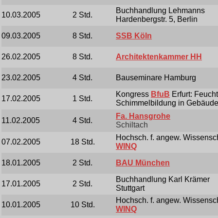
Buchhandlung Lehmanns
10.03.2005
2 Std.
Hardenbergstr. 5, Berlin
09.03.2005
8 Std.
SSB Köln
26.02.2005
8 Std.
Architektenkammer HH
23.02.2005
4 Std.
Bauseminare Hamburg
Kongress
BfuB
Erfurt: Feucht
17.02.2005
1 Std.
Schimmelbildung in Gebäud
Fa. Hansgrohe
11.02.2005
4 Std.
Schiltach
Hochsch. f. angew. Wissensc
07.02.2005
18 Std.
WINQ
18.01.2005
2 Std.
BAU München
Buchhandlung Karl Krämer
17.01.2005
2 Std.
Stuttgart
Hochsch. f. angew. Wissensc
10.01.2005
10 Std.
WINQ