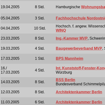
19.04.2005
8 Std.
Hamburgische
Wohnungsbau
05.04.2005
3 Std.
Fachhochschule Nordostn
Hochsch. f. angew. Wissensc
04.04.2005
10 Std.
WINQ
23.03.2005
8 Std.
Ing.-Kammer MVP
, Schweri
19.03.2005
4 Std.
Baugewerbeverband MVP
,
17.03.2005
1 Std.
BPS Mannheim
16./
Int. Kunststoff-Fenster-Kon
4 Std.
17.03.2005
Würzburg
BSS Berlin
14.03.2005
8 Std.
Bundesverband Schimmelpil
12.03.2005
8 Std.
Architektenkammer Berlin
11.03.2005
6 Std.
Architektenkammer Berlin