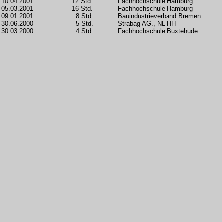
10.04.2001
12 Std.
Fachhochschule Hamburg
05.03.2001
16 Std.
Fachhochschule Hamburg
09.01.2001
8 Std.
Bauindustrieverband Bremen
30.06.2000
5 Std.
Strabag AG., NL HH
30.03.2000
4 Std.
Fachhochschule Buxtehude