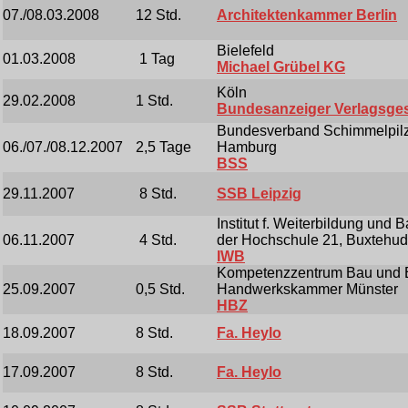
07./08.03.2008
12 Std.
Architektenkammer Berlin
Bielefeld
01.03.2008
1 Tag
Michael Grübel KG
Köln
29.02.2008
1 Std.
Bundesanzeiger Verlagsges
Bundesverband Schimmelpilzs
06./07./08.12.2007
2,5 Tage
Hamburg
BSS
29.11.2007
8 Std.
SSB Leipzig
Institut f. Weiterbildung und 
06.11.2007
4 Std.
der Hochschule 21, Buxtehu
IWB
Kompetenzzentrum Bau und E
25.09.2007
0,5 Std.
Handwerkskammer Münster
HBZ
18.09.2007
8 Std.
Fa. Heylo
17.09.2007
8 Std.
Fa. Heylo