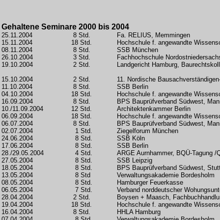
Gehaltene Seminare 2000 bis 2004
25.11.2004
8 Std.
Fa. RELIUS, Memmingen
15.11.2004
18 Std.
Hochschule f. angewandte Wissen
08.11.2004
8 Std.
SSB München
26.10.2004
3 Std.
Fachhochschule Nordostniedersach
19.10.2004
2 Std.
Landgericht Hamburg, Baurechtskol
15.10.2004
2 Std.
11. Nordische Bausachverständigen
11.10.2004
8 Std.
SSB Berlin
04.10.2004
18 Std.
Hochschule f. angewandte Wissen
16.09.2004
8 Std.
BPS Bauprüfverband Südwest, Ma
10./11.09.2004
12 Std.
Architektenkammer Berlin
06.09.2004
18 Std.
Hochschule f. angewandte Wissen
06.07.2004
8 Std.
BPS Bauprüfverband Südwest, Ma
02.07.2004
1 Std.
Ziegelforum München
24.06.2004
8 Std.
SSB Köln
17.06.2004
8 Std.
SSB Berlin
28./29.05.2004
4 Std.
ARGE Aurnhammer, BQÜ-Tagung /Q
27.05.2004
8 Std.
SSB Leipzig
18.05.2004
8 Std.
BPS Bauprüfverband Südwest, Stutt
13.05.2004
8 Std
Verwaltungsakademie Bordesholm
08.05.2004
8 Std.
Hamburger Feuerkasse
06.05.2004
7 Std.
Verband norddeutscher Wohungsun
28.04.2004
2 Std.
Boysen + Maasch, Fachbuchhandlu
19.04.2004
18 Std.
Hochschule f. angewandte Wissen
16.04.2004
8 Std.
HHLA Hamburg
07.04.2004
8 Std.
Verwaltungsakademie Bordesholm