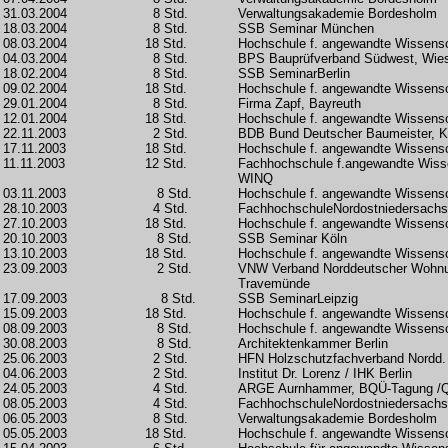
31.03.2004
8 Std.
Verwaltungsakademie Bordesholm
18.03.2004
8 Std.
SSB Seminar München
08.03.2004
18 Std.
Hochschule f. angewandte Wissen
04.03.2004
8 Std.
BPS Bauprüfverband Südwest, Wie
18.02.2004
8 Std.
SSB SeminarBerlin
09.02.2004
18 Std.
Hochschule f. angewandte Wissen
29.01.2004
8 Std.
Firma Zapf, Bayreuth
12.01.2004
18 Std.
Hochschule f. angewandte Wissen
22.11.2003
2 Std.
BDB Bund Deutscher Baumeister, K
17.11.2003
18 Std.
Hochschule f. angewandte Wissen
11.11.2003
12 Std.
Fachhochschule f.angewandte Wiss
WINQ
03.11.2003
8 Std.
Hochschule f. angewandte Wissen
28.10.2003
4 Std.
FachhochschuleNordostniedersach
27.10.2003
18 Std.
Hochschule f. angewandte Wissen
20.10.2003
8 Std.
SSB Seminar Köln
13.10.2003
18 Std.
Hochschule f. angewandte Wissen
23.09.2003
2 Std.
VNW Verband Norddeutscher Wohnu
Travemünde
17.09.2003
8 Std.
SSB SeminarLeipzig
15.09.2003
18 Std.
Hochschule f. angewandte Wissen
08.09.2003
8 Std.
Hochschule f. angewandte Wissen
30.08.2003
8 Std.
Architektenkammer Berlin
25.06.2003
2 Std.
HFN Holzschutzfachverband Nordd. 
04.06.2003
2 Std.
Institut Dr. Lorenz / IHK Berlin
24.05.2003
4 Std.
ARGE Aurnhammer, BQÜ-Tagung /Q
08.05.2003
4 Std.
FachhochschuleNordostniedersach
06.05.2003
8 Std.
Verwaltungsakademie Bordesholm
05.05.2003
18 Std.
Hochschule f. angewandte Wissen