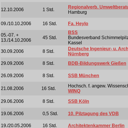
Regionalverb. Umweltberat
12.10.2006
1 Std.
Hamburg
09./10.10.2006
16 Std.
Fa. Heylo
BSS
05.-07. +
45 Std.
Bundesverband Schimmelpilzs
13./14.10.2006
Kassel
Deutsche Ingenieur- u. Arc
30.09.2006
8 Std.
Nürnberg
29.09.2006
8 Std.
BDB-Bildungswerk Gießen
26.09.2006
8 Std.
SSB München
Hochsch. f. angew. Wissensc
21.08.2006
16 Std.
WINQ
29.06.2006
8 Std.
SSB Köln
19.06.2006
0,5 Std.
10. Pilztagung des VDB
19./20.05.2006
16 Std.
Architektenkammer Berlin