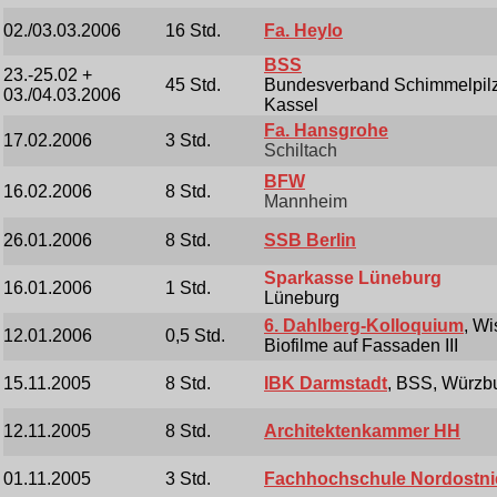
02./03.03.2006
16 Std.
Fa. Heylo
BSS
23.-25.02 +
45 Std.
Bundesverband Schimmelpilzs
03./04.03.2006
Kassel
Fa. Hansgrohe
17.02.2006
3 Std.
Schiltach
BFW
16.02.2006
8 Std.
Mannheim
26.01.2006
8 Std.
SSB Berlin
Sparkasse Lüneburg
16.01.2006
1 Std.
Lüneburg
6. Dahlberg-Kolloquium
, W
12.01.2006
0,5 Std.
Biofilme auf Fassaden III
15.11.2005
8 Std.
IBK Darmstadt
, BSS, Würzb
12.11.2005
8 Std.
Architektenkammer HH
01.11.2005
3 Std.
Fachhochschule Nordostn